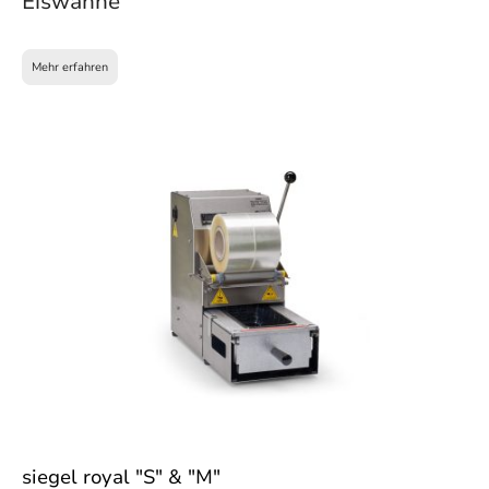
Eiswanne
Mehr erfahren
siegel royal "S" & "M"